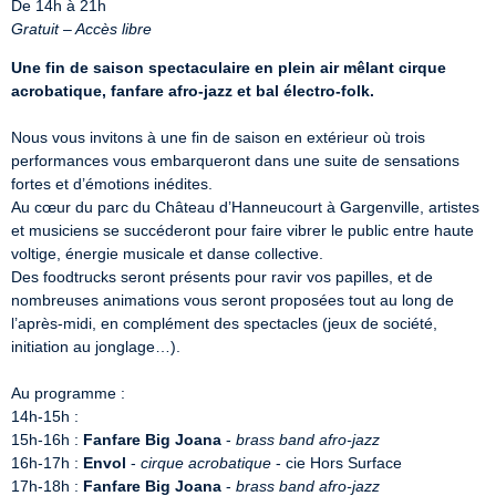
Gratuit – Accès libre
Une fin de saison spectaculaire en plein air mêlant cirque 
acrobatique, fanfare afro-jazz et bal électro-folk.
Nous vous invitons à une fin de saison en extérieur où trois 
performances vous embarqueront dans une suite de sensations 
fortes et d’émotions inédites.

Au cœur du parc du Château d’Hanneucourt à Gargenville, artistes 
et musiciens se succéderont pour faire vibrer le public entre haute 
voltige, énergie musicale et danse collective.

Des foodtrucks seront présents pour ravir vos papilles, et de 
nombreuses animations vous seront proposées tout au long de 
l’après-midi, en complément des spectacles (jeux de société, 
initiation au jonglage…).

Au programme :

14h-15h :

15h-16h : 
Fanfare Big Joana
 - 
brass band afro-jazz
16h-17h : 
Envol
 - 
cirque acrobatique
 - cie Hors Surface

17h-18h : 
Fanfare Big Joana
 - 
brass band afro-jazz